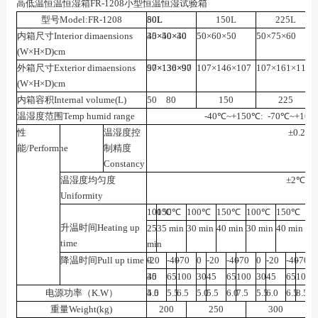
高低温恒温恒湿箱FR-1208小型恒温恒湿试验箱
型号Model:FR-1208
50L
80L
150L
225L
内箱尺寸Interior dimaensions
35
40×50×40
×
40
×
30
50×60×50
50×75×60
(W×H×D)cm
外箱尺寸Exterior dimaensions
50
97×136×97
×
130
×
90
107×146×107
107×161×117
(W×H×D)cm
内箱容积Internal volume(L)
50
80
150
225
温湿度范围Temp humid range
-40℃~+150℃:
-70℃~+10
性
温湿度控
±0.2℃
能/Performne
制精度
Constancy
温湿度均匀度
±2℃；±
Uniformity
100℃
150℃
100℃
150℃
100℃
150℃
10
升温时间Heating up
25
35 min
30 min
40 min
30 min
40 min
30
time
min
降温时间Pull up time
0
-20
-40
-70
0
-20
-40
-70
0
-20
-40
-70
30
45
65
100
30
45
65
100
30
45
65
100
电源功率（K.W）
4.5
5.0
5.5
6.5
5.0
5.5
6.0
7.5
5.5
6.0
6.5
8.5
重量Weight(kg)
200
250
300