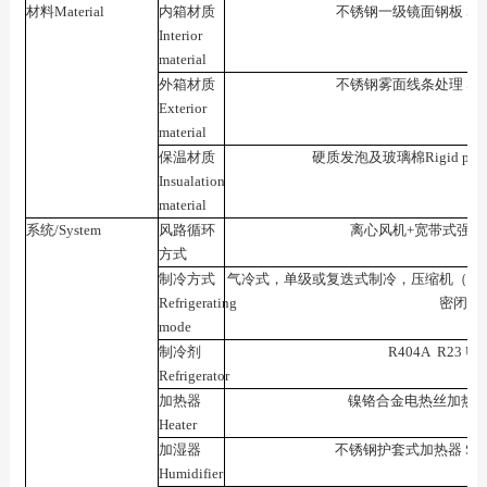
材料Material
内箱材质
不锈钢一级镜面钢板 Stainless
Interior
material
外箱材质
不锈钢雾面线条处理 Stainless
Exterior
material
保温材质
硬质发泡及玻璃棉Rigid polyauet
Insualation
material
系统/System
风路循环
离心风机+宽带式强
方式
制冷方式
气冷式，单级或复迭式制冷，压缩机（采
Refrigerating
密闭式
mode
制冷剂
R404A R23 U.
Refrigerator
加热器
镍铬合金电热丝加热器Iron-c
Heater
加湿器
不锈钢护套式加热器 StainIess 
Humidifier