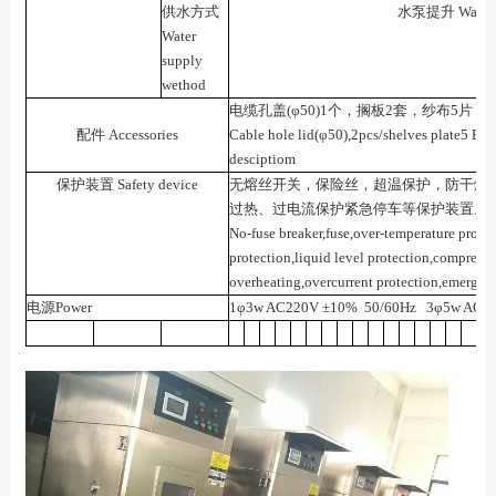
供水方式
水泵提升 Water p
Water
supply
wethod
电缆孔盖(φ50)1个，搁板2套，纱布5片
配件 Accessories
Cable hole lid(φ50),2pcs/shelves plate5 PC
desciptiom
保护装置 Safety device
无熔丝开关，保险丝，超温保护，防干燥
过热、过电流保护紧急停车等保护装置。
No-fuse breaker,fuse,over-temperature protec
protection,liquid level protection,compresso
overheating,overcurrent protection,emergenc
电源Power
1φ3w AC220V ±10% 50/60Hz 3φ5w AC38