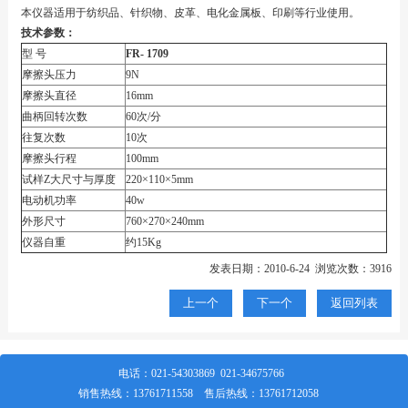
本仪器适用于纺织品、针织物、皮革、电化金属板、印刷等行业使用。
技术参数：
型 号
FR- 1709
摩擦头压力
9N
摩擦头直径
16mm
曲柄回转次数
60次/分
往复次数
10次
摩擦头行程
100mm
试样Z大尺寸与厚度
220×110×5mm
电动机功率
40w
外形尺寸
760×270×240mm
仪器自重
约15Kg
发表日期：2010-6-24 浏览次数：3916
上一个
下一个
返回列表
电话：
021-54303869
021-34675766
销售热线：
13761711558
售后热线：
13761712058