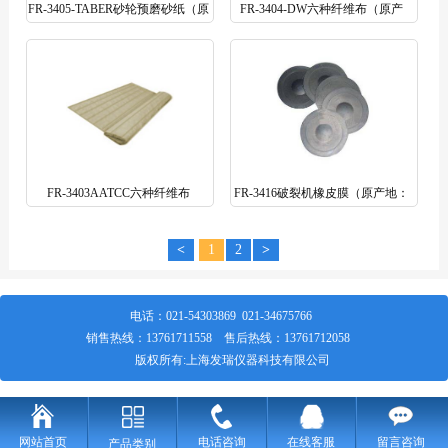
FR-3405-TABER砂轮预磨砂纸（原
FR-3404-DW六种纤维布（原产
产地：美国）
地：英国）
FR-3403AATCC六种纤维布
FR-3416破裂机橡皮膜（原产地：
台湾)
<
1
2
>
电话：
021-54303869
021-34675766
销售热线：
13761711558
售后热线：
13761712058
版权所有:上海发瑞仪器科技有限公司
网站首页
电话咨询
在线客服
留言咨询
产品类别