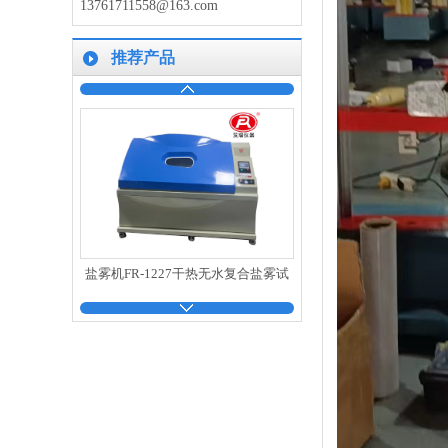
13761711558@163.com
拉力机FR-108C电脑伺服拉力试验机
推荐产品
盐雾机FR-1227干热无水复合盐雾试
验箱
上海橡胶硫化仪FR-2117橡胶硫化仪