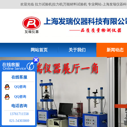
欢迎光临 拉力试验机|拉力机|万能材料试验机 专业网站-上海发瑞仪器科
盐雾机FR-1227干热无水复合盐雾试
验箱
网站首页
关于我们
新闻动态
上海橡胶硫化仪FR-2117橡胶硫化仪
在线客服
QQ咨询
QQ咨询
电话咨询
13761711558
021-54303869