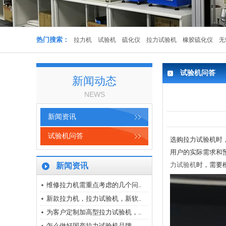
拉力机100Kn拉力机【100KN拉力
机】
热门搜索：
拉力机
试验机
硫化仪
拉力试验机
橡胶硫化仪
无
试验机问答
新闻动态
20T30T拉力机FR-100C电脑伺服拉力
NEWS
机
新闻资讯
试验机问答
选购拉力试验机时
用户的实际需求和
力试验机
时，需要
新闻资讯
拉力机600KN拉力机600KN拉力机
维修拉力机需重点考虑的几个问..
新款拉力机，拉力试验机，新软..
为客户定制加高型拉力试验机，..
怎么做好国产拉力试验机品牌