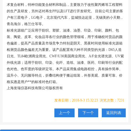
术复合材料，特种功能复合材料和制品，主要致力于改性聚丙烯等工程塑料
的生产及研发，另外还对再生PP以及LFT进行开发研究。 目前公司主要的客
户有三星电子，LG电子，北京现代汽车，盐城悦达起亚，无锡美的小天鹅，
青岛海尔，格兰仕等等。
标准光源箱广泛应用于纺织、塑胶、油漆、油墨、印染、印刷、颜料、包
装、陶瓷、皮革、化妆品等各行业的颜色管理领域，用于准确校对货品的颜
色偏差，提高产品质量及市场竞争力特别是阴天、黑夜时间使用标准光源箱
检测货品颜色偏差尤为重要。该产品配置有六种不同类型的光源：D65人造
日光、TL84欧洲商业用光、CWF/U30美国商业用光、A/F全光谱光源、UV紫
外线光源；适用于纺织、印染、化纤、造纸、油漆、医药、印刷等行业的配
色对色、色牢度的等级评定等。本产品采用集成电路程控，具有操作简单、
温升小、无闪频等特点，折叠结构便于搬运组装，外形美观、质量可靠、价
格实惠是用户**的标准对色灯箱。
上海发瑞仪器科技有限公司版权所有
发表日期：2018-9-3 15:32:23 浏览次数：7231
上一个
下一个
返回列表