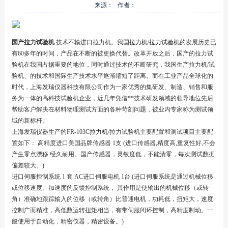
来源： 作者：
国产拉力试验机
技术不输进口拉力机。我国
拉力机
/
拉力试验机
的发展历史已
有60多年的时间，产品在不断的被更换代替。改革开放之后，国产的拉力试
验机在我国占据重要的地位，同时通过技术的不断研究，我国生产拉力机/试
验机、的技术和国际生产技术水平逐渐缩短了距离。而在工业产品全球化的
时代，上海发瑞仪器科技有限公司作为一家优秀的集研发、制造、销售和服
务为一体的高科技试验机企业，近几年凭借**技术研发领域的领导地位先后
帮助客户解决在材料物理测试方面的各种苛刻问题，被业内专家称为测试领
域的新标杆。
上海发瑞仪器生产的FR-103C
拉力机
/拉力试验机主要配置和测试项目主要配
置如下： 高精度进口美国品牌传感器 1支 (进口传感器,精度高,重复性好,不会
产生零点漂移.经久耐用。国产传感器，灵敏度低，不能清零，每次测试数据
偏差较大。)
进口伺服控制系统 1 套 AC进口伺服电机 1台 (进口伺服系统是通过机械位移
或位移速度、加速度的反馈控制系统， 其作用是使输出的机械位移（或转
角）准确地跟踪输入的位移（或转角）比普通电机，功耗低，扭矩大，速度
控制广而精准，高低数运转扭矩相当，有带伺服闭环控制，高精度制动。一
般使用于自动化，精密仪器，精密设备。)