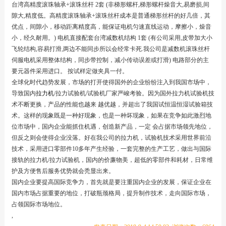
台湾高精度滚珠轴承+滚珠丝杆 2套 (非梯形螺杆,梯形螺杆燥音大,易磨损,间
隙大,精度低。高精度滚珠轴承+滚珠丝杆成本是普通梯形丝杆的好几倍，其
优点，间隙小，移动距离精度高，能保证电机匀速直线运动，摩擦小，燥音
小，经久耐用。) 电机直接配套台湾减数机结构 1套 (有公司采用,皮带加大小
飞轮结构,容易打滑,两边不能同步所以会经常卡死.我公司是减数机滚珠丝杆
伺服电机采用整体结构，同步带控制，减小传动误差或打滑) 电路部分的主
要元器件采用进口。 按试样定做夹具一付。
全球化时代趋势发展，市场的打开使得国外的企业纷纷注入到我国市场中，
导致国内
拉力机
/拉力试验机/试验机厂家严峻考验。因为国外拉力机试验机技
术不断更换，产品的性能也越来 越优越，并超出了我国试恒温恒湿试验箱技
术。这样的现象既是一种好现象，也是一种坏现象，如果在竞争如此激烈地
位市场中，国内企业能抓住机遇，创造新产品，一定 会占据市场领先地位，
但反之则会使得企业没落。好在我公司的拉力机，试验机技术采用世界前沿
技术，采用进口零部件10多年产生经验，一套完整的生产工艺，做出与国际
接轨的拉力机/拉力试验机，国内的价廉物美，超低的零部件和耗材，日常维
护及方便售后服务优势就会秃显出来。
国内企业要提高国际竞争力，首先就是要注重国内企业的发展，保证企业在
国内市场占据重要的地位，打破瓶颈格局，提升制作技术，走向国际市场，
占领国际市场地位。
,